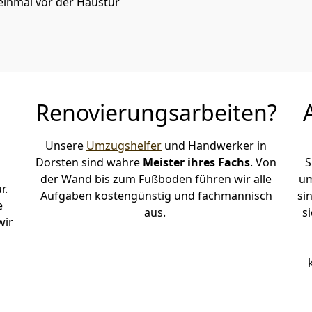
einmal vor der Haustür
Renovierungsarbeiten?
Unsere
Umzugshelfer
und Handwerker in
Dorsten sind wahre
Meister ihres Fachs
. Von
S
der Wand bis zum Fußboden führen wir alle
um
r.
Aufgaben kostengünstig und fachmännisch
si
e
aus.
s
wir