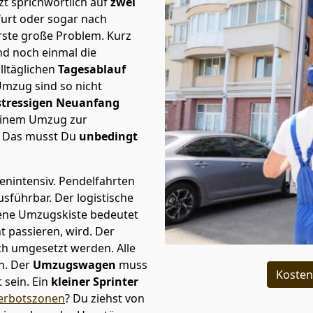
t sprichwörtlich auf
zwei
furt oder sogar nach
rste große Problem.
Kurz
d noch einmal die
lltäglichen
Tagesablauf
Umzug sind so nicht
stressigen Neuanfang
 einem Umzug zur
. Das musst Du
unbedingt
tenintensiv. Pendelfahrten
ausführbar.
Der logistische
sene Umzugskiste bedeutet
ht passieren, wird.
Der
ch umgesetzt werden. Alle
n. Der
Umzugswagen
muss
Kosten
sein. Ein
kleiner Sprinter
erbotszonen
? Du ziehst von