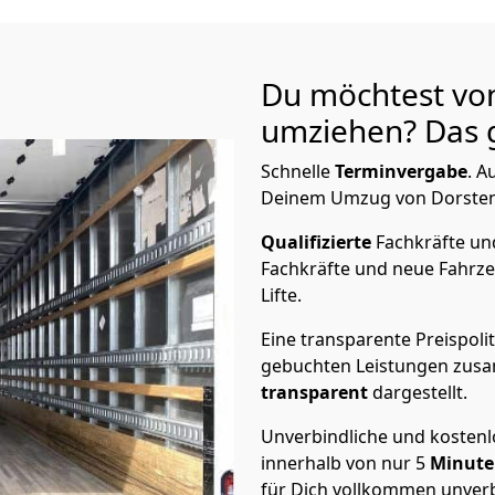
Du möchtest von
umziehen? Das g
Schnelle
Terminvergabe
.
Au
Deinem Umzug von Dorsten n
Qualifizierte
Fachkräfte u
Fachkräfte und neue Fahrze
Lifte.
Eine transparente Preispolit
gebuchten Leistungen zusam
transparent
dargestellt.
Unverbindliche und kosten
innerhalb von nur
5
Minut
für Dich vollkommen unverb