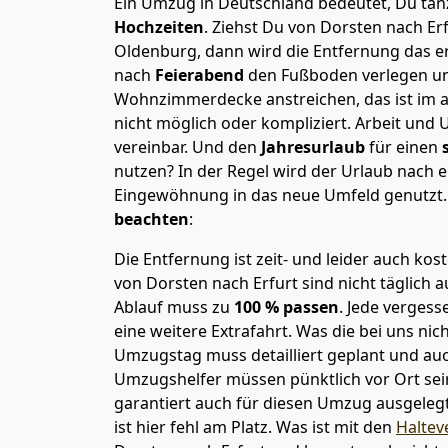
Ein Umzug in Deutschland bedeutet, Du tanz
Hochzeiten
. Ziehst Du von Dorsten nach Er
Oldenburg, dann wird die Entfernung das e
nach
Feierabend
den Fußboden verlegen un
Wohnzimmerdecke anstreichen, das ist im a
nicht möglich oder kompliziert.
Arbeit und 
vereinbar. Und den
Jahresurlaub
für einen
nutzen? In der Regel wird der Urlaub nach
Eingewöhnung in das neue Umfeld genutzt
beachten
:
Die Entfernung ist zeit- und leider auch kos
von Dorsten nach Erfurt sind nicht täglich 
Ablauf muss zu
100 % passen
. Jede verges
eine weitere Extrafahrt. Was die bei uns nic
Umzugstag muss detailliert geplant und au
Umzugshelfer müssen pünktlich vor Ort sei
garantiert auch für diesen Umzug ausgelegt 
ist hier fehl am Platz. Was ist mit den
Haltev