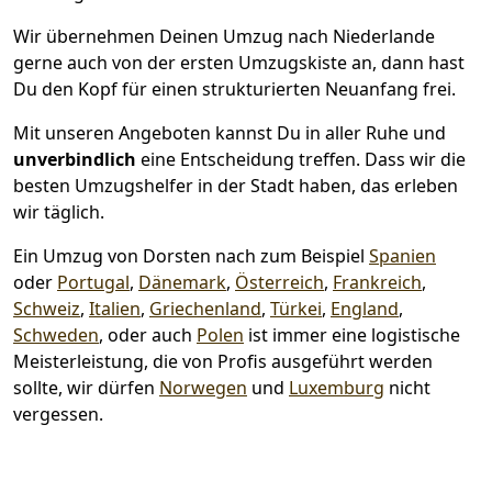
Wir übernehmen Deinen Umzug nach Niederlande
gerne auch von der ersten Umzugskiste an, dann hast
Du den Kopf für einen strukturierten Neuanfang frei.
Mit unseren Angeboten kannst Du in aller Ruhe und
unverbindlich
eine Entscheidung treffen. Dass wir die
besten Umzugshelfer in der Stadt haben, das erleben
wir täglich.
Ein Umzug von Dorsten nach zum Beispiel
Spanien
oder
Portugal
,
Dänemark
,
Österreich
,
Frankreich
,
Schweiz
,
Italien
,
Griechenland
,
Türkei
,
England
,
Schweden
, oder auch
Polen
ist immer eine logistische
Meisterleistung, die von Profis ausgeführt werden
sollte, wir dürfen
Norwegen
und
Luxemburg
nicht
vergessen.