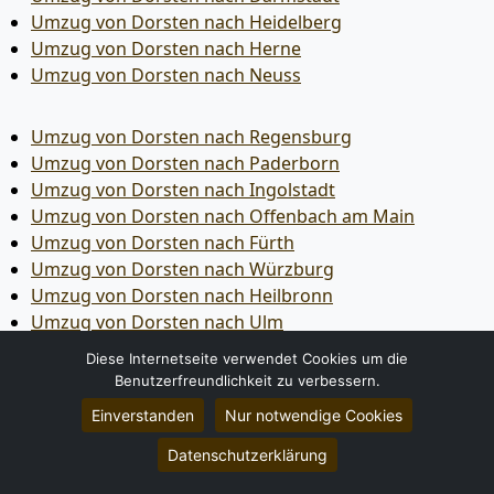
Umzug von Dorsten nach Heidelberg
Umzug von Dorsten nach Herne
Umzug von Dorsten nach Neuss
Umzug von Dorsten nach Regensburg
Umzug von Dorsten nach Paderborn
Umzug von Dorsten nach Ingolstadt
Umzug von Dorsten nach Offenbach am Main
Umzug von Dorsten nach Fürth
Umzug von Dorsten nach Würzburg
Umzug von Dorsten nach Heilbronn
Umzug von Dorsten nach Ulm
Umzug von Dorsten nach Pforzheim
Diese Internetseite verwendet Cookies um die
Umzug von Dorsten nach Wolfsburg
Benutzerfreundlichkeit zu verbessern.
Umzug von Dorsten nach Bottrop
Einverstanden
Nur notwendige Cookies
Umzug von Dorsten nach Göttingen
Umzug von Dorsten nach Reutlingen
Datenschutzerklärung
Umzug von Dorsten nach Bremer­haven