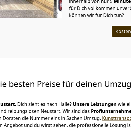
innerhalb von nur
5
Minut
für Dich vollkommen unverb
können wir für Dich tun?
Kosten
Die besten Preise für deinen Umzu
ustart
. Dich zieht es nach Halle?
Unsere Leistungen
wie e
 und reibungslosen Neustart.
Wir sind das
Profiunternehm
r in Dorsten die Nummer eins in Sachen Umzug,
Kunsttransp
n Angebot und du wirst sehen, die professionelle Lösung i