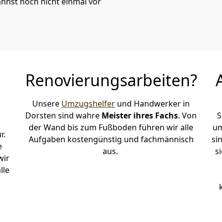
annst noch nicht einmal vor
Renovierungsarbeiten?
Unsere
Umzugshelfer
und Handwerker in
Dorsten sind wahre
Meister ihres Fachs
. Von
S
der Wand bis zum Fußboden führen wir alle
um
r.
Aufgaben kostengünstig und fachmännisch
si
e
aus.
s
wir
lle