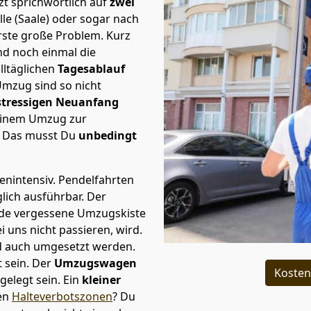
t sprichwörtlich auf
zwei
lle (Saale) oder sogar nach
rste große Problem.
Kurz
d noch einmal die
lltäglichen
Tagesablauf
Umzug sind so nicht
stressigen Neuanfang
 einem Umzug zur
. Das musst Du
unbedingt
tenintensiv. Pendelfahrten
glich ausführbar.
Der
Jede vergessene Umzugskiste
i uns nicht passieren, wird.
d auch umgesetzt werden.
 sein. Der
Umzugswagen
Kosten
elegt sein. Ein
kleiner
den
Halteverbotszonen
? Du