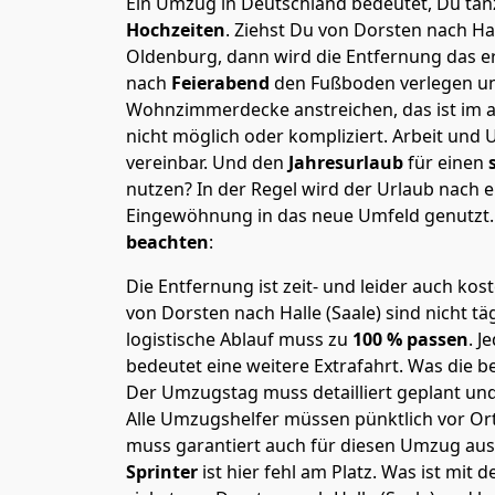
Ein Umzug in Deutschland bedeutet, Du tanz
Hochzeiten
. Ziehst Du von Dorsten nach Ha
Oldenburg, dann wird die Entfernung das e
nach
Feierabend
den Fußboden verlegen un
Wohnzimmerdecke anstreichen, das ist im a
nicht möglich oder kompliziert.
Arbeit und 
vereinbar. Und den
Jahresurlaub
für einen
nutzen? In der Regel wird der Urlaub nach
Eingewöhnung in das neue Umfeld genutzt
beachten
:
Die Entfernung ist zeit- und leider auch kos
von Dorsten nach Halle (Saale) sind nicht tä
logistische Ablauf muss zu
100 % passen
. 
bedeutet eine weitere Extrafahrt. Was die be
Der Umzugstag muss detailliert geplant un
Alle Umzugshelfer müssen pünktlich vor Ort
muss garantiert auch für diesen Umzug ausg
Sprinter
ist hier fehl am Platz. Was ist mit 