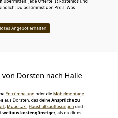
en
übermittelt. Jede Offerte ist kostenlos und
indlich. Du bestimmst den Preis. Was
loses Angebot erhalten
g von
Dorsten nach Halle
ine
Entrümpelung
oder die
Möbelmontage
en
aus Dorsten, das deine
Ansprüche zu
ort
,
Möbeltaxi
,
Haushaltsauflösungen
und
st
weitaus kostengünstiger
, als du dir es