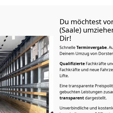
Du möchtest von
(Saale)
umziehen
Dir!
Schnelle
Terminvergabe
.
Au
Deinem Umzug von Dorsten na
Qualifizierte
Fachkräfte u
Fachkräfte und neue Fahrze
Lifte.
Eine transparente Preispolit
gebuchten Leistungen zusam
transparent
dargestellt.
Unverbindliche und kosten