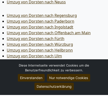
Umzug von Dorsten nach Neuss
Umzug von Dorsten nach Regensburg
Umzug von Dorsten nach Paderborn
Umzug von Dorsten nach Ingolstadt
Umzug von Dorsten nach Offenbach am Main
Umzug von Dorsten nach Fürth
Umzug von Dorsten nach Würzburg
Umzug von Dorsten nach Heilbronn
Umzug von Dorsten nach Ulm
Umzug von Dorsten nach Pforzheim
Diese Internetseite verwendet Cookies um die
Umzug von Dorsten nach Wolfsburg
Benutzerfreundlichkeit zu verbessern.
Umzug von Dorsten nach Bottrop
Einverstanden
Nur notwendige Cookies
Umzug von Dorsten nach Göttingen
Umzug von Dorsten nach Reutlingen
Datenschutzerklärung
Umzug von Dorsten nach Bremer­haven
Umzug von Dorsten nach Koblenz
Umzug von Dorsten nach Erlangen