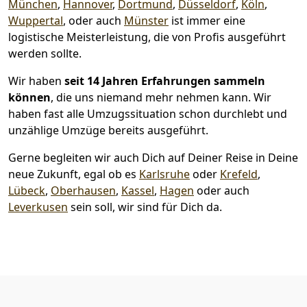
München
,
Hannover
,
Dortmund
,
Düsseldorf
,
Köln
,
Wuppertal
, oder auch
Münster
ist immer eine
logistische Meisterleistung, die von Profis ausgeführt
werden sollte.
Wir haben
seit
14 Jahren Erfahrungen sammeln
können
, die uns niemand mehr nehmen kann. Wir
haben fast alle Umzugssituation schon durchlebt und
unzählige Umzüge bereits ausgeführt.
Gerne begleiten wir auch Dich auf Deiner Reise in Deine
neue Zukunft, egal ob es
Karlsruhe
oder
Krefeld
,
Lübeck
,
Oberhausen
,
Kassel
,
Hagen
oder auch
Leverkusen
sein soll, wir sind für Dich da.