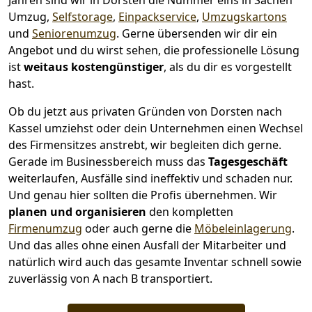
Jahren sind wir in Dorsten die Nummer eins in Sachen
Umzug,
Selfstorage
,
Einpackservice
,
Umzugskartons
und
Seniorenumzug
.
Gerne übersenden wir dir ein
Angebot und du wirst sehen, die professionelle Lösung
ist
weitaus kostengünstiger
, als du dir es vorgestellt
hast.
Ob du jetzt aus privaten Gründen von Dorsten nach
Kassel umziehst oder dein Unternehmen einen Wechsel
des Firmensitzes anstrebt, wir begleiten dich gerne.
Gerade im Businessbereich muss das
Tagesgeschäft
weiterlaufen, Ausfälle sind ineffektiv und schaden nur.
Und genau hier sollten die Profis übernehmen.
Wir
planen und organisieren
den kompletten
Firmenumzug
oder auch gerne die
Möbeleinlagerung
.
Und das alles ohne einen Ausfall der Mitarbeiter und
natürlich wird auch das gesamte Inventar schnell sowie
zuverlässig von A nach B transportiert.