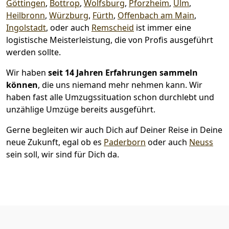
Göttingen
,
Bottrop
,
Wolfsburg
,
Pforzheim
,
Ulm
,
Heilbronn
,
Würzburg
,
Fürth
,
Offenbach am Main
,
Ingolstadt
, oder auch
Remscheid
ist immer eine
logistische Meisterleistung, die von Profis ausgeführt
werden sollte.
Wir haben
seit
14 Jahren Erfahrungen sammeln
können
, die uns niemand mehr nehmen kann. Wir
haben fast alle Umzugssituation schon durchlebt und
unzählige Umzüge bereits ausgeführt.
Gerne begleiten wir auch Dich auf Deiner Reise in Deine
neue Zukunft, egal ob es
Paderborn
oder auch
Neuss
sein soll, wir sind für Dich da.