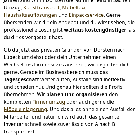
Jahren sind wir in Dorsten die Nummer eins in Sachen
Umzug,
Kunsttransport
,
Möbeltaxi
,
Haushaltsauflösungen
und
Einpackservice
.
Gerne
übersenden wir dir ein Angebot und du wirst sehen, die
professionelle Lösung ist
weitaus kostengünstiger
, als
du dir es vorgestellt hast.
Ob du jetzt aus privaten Gründen von Dorsten nach
Lübeck umziehst oder dein Unternehmen einen
Wechsel des Firmensitzes anstrebt, wir begleiten dich
gerne. Gerade im Businessbereich muss das
Tagesgeschäft
weiterlaufen, Ausfälle sind ineffektiv
und schaden nur. Und genau hier sollten die Profis
übernehmen.
Wir
planen und organisieren
den
kompletten
Firmenumzug
oder auch gerne die
Möbeleinlagerung
. Und das alles ohne einen Ausfall der
Mitarbeiter und natürlich wird auch das gesamte
Inventar schnell sowie zuverlässig von A nach B
transportiert.